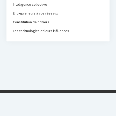
Intelligence collective
Entrepreneurs à vos réseaux
Constitution de fichiers
Les technologies et leurs influences
Ensemble pour réussir !
Startup Blog
by Compete Themes.